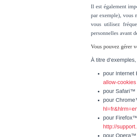
Il est également imp
par exemple), vous n
vous utilisez fréq
personnelles avant d
Vous pouvez gérer vo
À titre d’exemples, 
pour Internet
allow-cookies
pour Safari™
pour Chrom
hl=fr&hlrm=
pour Firefox™
http://suppo
pour Opera™ 