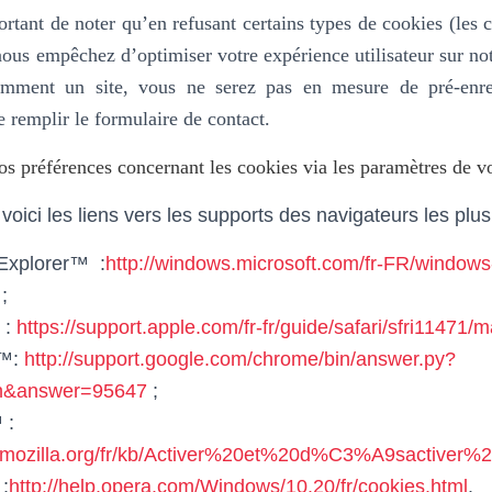
ortant de noter qu’en refusant certains types de cookies (les 
ous empêchez d’optimiser votre expérience utilisateur sur not
uemment un site, vous ne serez pas en mesure de pré-enre
e remplir le formulaire de contact.
s préférences concernant les cookies via les paramètres de vo
voici les liens vers les supports des navigateurs les plus 
 Explorer™ :
http://windows.microsoft.com/fr-FR/windows-
;
 :
https://support.apple.com/fr-fr/guide/safari/sfri11471/
e™:
http://support.google.com/chrome/bin/answer.py?
en&answer=95647
;
 :
rt.mozilla.org/fr/kb/Activer%20et%20d%C3%A9sactiver%
:
http://help.opera.com/Windows/10.20/fr/cookies.html
.