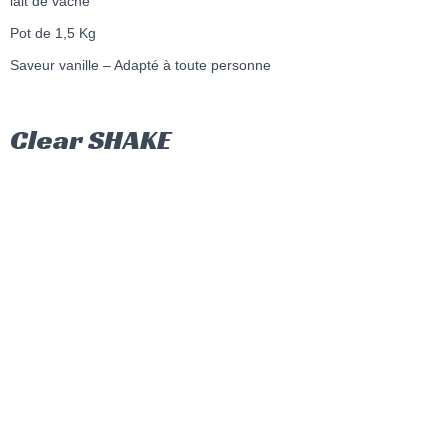
lait de vache
Pot de 1,5 Kg
Saveur vanille – Adapté à toute personne
Clear SHAKE
Description
Léger et transparent, Clear Shake est un isolat hydrosoluble de
protéines de lactosérum innovant bien loin des whey lactées
traditionnelles…
Un Clear Whey en poudre de haute qualité labéllisée Lacprodan,
un isolat à la texture unique et non crémeuse, à la différence des
isolats de protéines habituels : l’alternative parfaite pour ceux qui
souhaitent compléter leur apport en protéines sans peser sur leur
estomac !
Sans sucres, ni matières grasses, aspartame, ni conservateurs, la
formulation